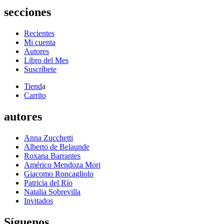
secciones
Recientes
Mi cuenta
Autores
Libro del Mes
Suscríbete
Tiend
a
Carrito
autores
Anna Zucchetti
Alberto de Belaunde
Roxana Barrantes
Américo Mendoza Mori
Giacomo Roncagliolo
Patricia del Río
Natalia Sobrevilla
Invitados
Síguenos