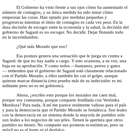
El Gobierno ha visto frente a sus ojos cómo ha aumentado el
número de contagios, y su única medida ha sido mirar cómo
empeoran las cosas. Han optado por medidas pequeñas y
progresivas mientras el ritmo de contagios es cada vez peor. En la
dura decisión de escoger entre la economía y la salud, la decisión del
gobierno de Sagasti es no escoger. No decidir. Dejar flotando todo
en la incertidumbre.
¿Qué más Morado que eso?
Esa postura genera una sensación que le juega en contra a
Sagasti: de que no hay nadie a cargo. Y esto ocasiona, a su vez, una
baja en su aprobación. Y como todos —humanos, perros y gatos
— entienden que el gobierno de Sagasti está claramente relacionado
con el Partido Morado, a ellos también les cae el golpe, aunque
quieran marcar distancia (otra prueba más de su indecisión: es mi
militante pero no es mi gobierno).
Ahora, ¿escribo esto porque los morados me caen mal,
porque soy comunista, porque comparto frutillada con Verónika
Mendoza? Para nada. A mí me parece realmente valioso para el país
y para la democracia que el Partido Morado se fortalezca. Son leales
con la democracia en un sistema donde la mayoría de partidos solo
son leales a los negocios de sus jefes. Tienen la apertura que otros
partidos no tienen. No comparto sus posturas económicas, pero su
móvil no es el hurto ni el desfalco.