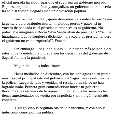
oficial morada ha sido negar que el suyo sea un gobierno morado.
Bajo ese argumento confuso y antojadizo, un gobierno morado sería
tal solo si fuesen elegidos mediante votación popular.
Pero es una idiotez: ¿quién demonios va a entender eso? Para
la gente y para cualquier mortal, incluidos perros y gatos, si tu
vocero de bancada es el presidente entonces es tu gobierno. No
jodas. ¿Se imaginan a Rocío Silva Santisteban de presidenta? Ya. ¿Se
imaginan a toda la izquierda diciendo “jaja Rocío es presidenta, pero
el gobierno no es de izquierda”? Exacto.
Sin embargo —segundo punto—, la prueba más palpable del
retorno de la entelequia morada son las decisiones del gobierno de
Sagasti frente a la pandemia.
Mejor dicho, las indecisiones.
Hasta mediados de diciembre, con los contagios en su punto
más bajo, el principal reto del gobierno de Sagasti era la reforma de
la policía. Luego de idas y venidas, el resultado es claro: no han
logrado nada. Primera gran contradicción: inicias tu gobierno
llevando a las víctimas de la represión policial, y a las semanas los
tienes amedrentados de vuelta por la policía y sin ningún resultado
concreto.
Y luego vino la segunda ola de la pandemia, y con ello la
indecisión como política pública.