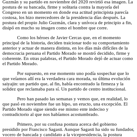
Guzmán y su partido en noviembre del 2020 revirtió esa imagen. La
postura de su bancada, firme y solitaria contra la mayoría del
Congreso en un momento en donde esa actitud principista parecía
costosa, los hizo merecedores de la presidencia días después. La
postura del propio Julio Guzmán, clara y unívoca de principio a fin,
disipó en mucho su imagen como el hombre que corre.
Como los héroes de Javier Cercas que, en el momento
principal de la historia, deciden traicionar todo su comportamiento
anterior y actuar de manera distinta, en los días más difíciles de la
democracia peruana el Partido Morado se mostró decidido, firme y
coherente. En otras palabras, el Partido Morado dejó de actuar como
el Partido Morado.
Por supuesto, en ese momento uno podía sospechar que lo
que veíamos allí era la verdadera cara morada, su última evolución
saiyajin: un partido que, al fin, había encontrado la firmeza y la
solidez que reclamaba para sí. Un partido de centro institucional.
Pero han pasado las semanas y vemos que, en realidad, lo
que pasó en noviembre fue un hipo, un eructo, una excepción. El
Partido Morado sigue siendo ese mismo ente indeciso y
contradictorio al que nos habíamos acostumbrado.
Primero, por su confusa postura acerca del gobierno
presidido por Francisco Sagasti. Aunque Sagasti ha sido su fundador,
vocero de bancada y candidato a la vicepresidencia, la postura