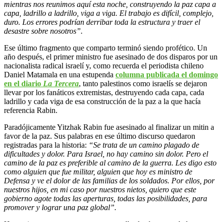
mientras nos reunimos aquí esta noche, construyendo la paz capa a
capa, ladrillo a ladrillo, viga a viga. El trabajo es difícil, complejo,
duro. Los errores podrían derribar toda la estructura y traer el
desastre sobre nosotros”.
Ese último fragmento que comparto terminó siendo profético. Un
año después, el primer ministro fue asesinado de dos disparos por un
nacionalista radical israelí y, como recuerda el periodista chileno
Daniel Matamala en una estupenda
columna publicada el domingo
en el diario
La Tercera
, tanto palestinos como israelís se dejaron
llevar por los fanáticos extremistas, destruyendo cada capa, cada
ladrillo y cada viga de esa construcción de la paz a la que hacía
referencia Rabin.
Paradójicamente Yitzhak Rabin fue asesinado al finalizar un mitin a
favor de la paz. Sus palabras en ese último discurso quedaron
registradas para la historia:
“Se trata de un camino plagado de
dificultades y dolor. Para Israel, no hay camino sin dolor. Pero el
camino de la paz es preferible al camino de la guerra. Les digo esto
como alguien que fue militar, alguien que hoy es ministro de
Defensa y ve el dolor de las familias de los soldados. Por ellos, por
nuestros hijos, en mi caso por nuestros nietos, quiero que este
gobierno agote todas las aperturas, todas las posibilidades, para
promover y lograr una paz global”.