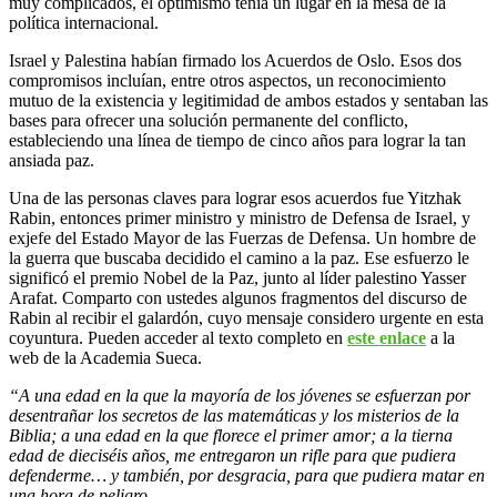
muy complicados, el optimismo tenía un lugar en la mesa de la
política internacional.
Israel y Palestina habían firmado los Acuerdos de Oslo. Esos dos
compromisos incluían, entre otros aspectos, un reconocimiento
mutuo de la existencia y legitimidad de ambos estados y sentaban las
bases para ofrecer una solución permanente del conflicto,
estableciendo una línea de tiempo de cinco años para lograr la tan
ansiada paz.
Una de las personas claves para lograr esos acuerdos fue Yitzhak
Rabin, entonces primer ministro y ministro de Defensa de Israel, y
exjefe del Estado Mayor de las Fuerzas de Defensa. Un hombre de
la guerra que buscaba decidido el camino a la paz. Ese esfuerzo le
significó el premio Nobel de la Paz, junto al líder palestino Yasser
Arafat. Comparto con ustedes algunos fragmentos del discurso de
Rabin al recibir el galardón, cuyo mensaje considero urgente en esta
coyuntura. Pueden acceder al texto completo en
este enlace
a la
web de la Academia Sueca.
“A una edad en la que la mayoría de los jóvenes se esfuerzan por
desentrañar los secretos de las matemáticas y los misterios de la
Biblia; a una edad en la que florece el primer amor; a la tierna
edad de dieciséis años, me entregaron un rifle para que pudiera
defenderme… y también, por desgracia, para que pudiera matar en
una hora de peligro.