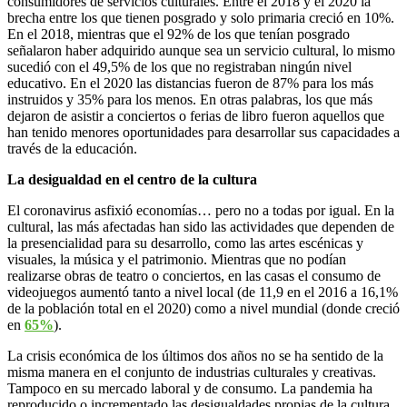
consumidores de servicios culturales. Entre el 2018 y el 2020 la
brecha entre los que tienen posgrado y solo primaria creció en 10%.
En el 2018, mientras que el 92% de los que tenían posgrado
señalaron haber adquirido aunque sea un servicio cultural, lo mismo
sucedió con el 49,5% de los que no registraban ningún nivel
educativo. En el 2020 las distancias fueron de 87% para los más
instruidos y 35% para los menos. En otras palabras, los que más
dejaron de asistir a conciertos o ferias de libro fueron aquellos que
han tenido menores oportunidades para desarrollar sus capacidades a
través de la educación.
La desigualdad en el centro de la cultura
El coronavirus asfixió economías… pero no a todas por igual. En la
cultural, las más afectadas han sido las actividades que dependen de
la presencialidad para su desarrollo, como las artes escénicas y
visuales, la música y el patrimonio. Mientras que no podían
realizarse obras de teatro o conciertos, en las casas el consumo de
videojuegos aumentó tanto a nivel local (de 11,9 en el 2016 a 16,1%
de la población total en el 2020) como a nivel mundial (donde creció
en
65%
).
La crisis económica de los últimos dos años no se ha sentido de la
misma manera en el conjunto de industrias culturales y creativas.
Tampoco en su mercado laboral y de consumo. La pandemia ha
reproducido o incrementado las desigualdades propias de la cultura.