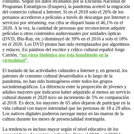
consumo. Según los datos recabados por la Encuesta Nacional de
Programas Estratégicos (Enapres), la pandemia aceleró la migración
del comercio cultural a Internet. Si en el 2018 solo el 26% de los
peruanos accedieron a películas a través de descargas por Internet o
servicios por
streaming
, esa cifra se disparó hasta el 46,1% en el
2020. A la vez, la cantidad de personas que reconocieron adquirir
películas u otros contenidos audiovisuales por unidades ópticas
(DVD, Blu-Ray, etc.) disminuyó de 39% en el 2016 a solo el 18%
en el 2020. Los DVD piratas han sido reemplazados por algoritmos
y enlaces. En palabras del escritor y crítico cultural español Jorge
Carrión,
“un virus biológico nos está hundiendo en la
virtualidad”
.
El traslado de las actividades culturales a Internet y, en general, los
patrones de consumo cultural desarrollados a lo largo de la
pandemia, no han sido homogéneos entre todos los grupos
sociodemográficos. La diferencia entre la proporción de jóvenes y
adultos mayores que indicaron haber adquirido al menos un servicio
cultural durante el 2020 tuvo un incremento de 5% en comparación
al 2018. Es decir, los mayores de 65 años dejaron de participar en la
vida cultural con mayor intensidad que las personas de 18 a 29 años.
Los nativos digitales pudieron navegar mejor en las mareas de la
cultura durante los meses de presencialidad restringida.
La tendencia es incluso mayor según el nivel educativo de los