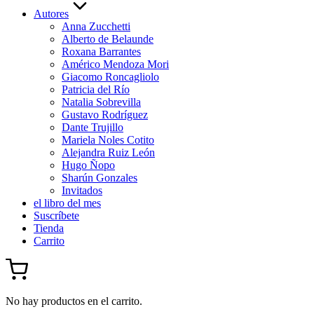
Autores
Anna Zucchetti
Alberto de Belaunde
Roxana Barrantes
Américo Mendoza Mori
Giacomo Roncagliolo
Patricia del Río
Natalia Sobrevilla
Gustavo Rodríguez
Dante Trujillo
Mariela Noles Cotito
Alejandra Ruiz León
Hugo Ñopo
Sharún Gonzales
Invitados
el libro del mes
Suscríbete
Tienda
Carrito
No hay productos en el carrito.