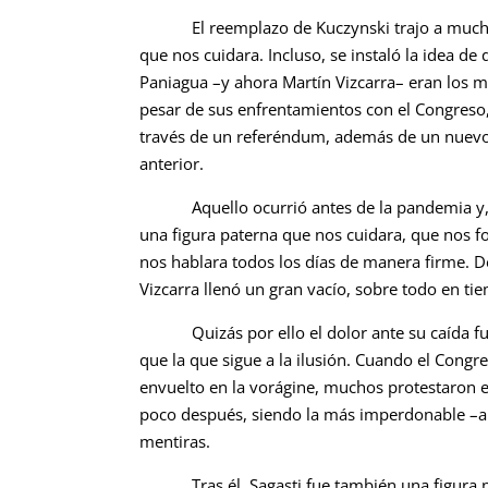
El reemplazo de Kuczynski trajo a muchos l
que nos cuidara. Incluso, se instaló la idea 
Paniagua –y ahora Martín Vizcarra– eran los m
pesar de sus enfrentamientos con el Congreso,
través de un referéndum, además de un nuevo
anterior.
Aquello ocurrió antes de la pandemia y, cu
una figura paterna que nos cuidara, que nos f
nos hablara todos los días de manera firme. D
Vizcarra llenó un gran vacío, sobre todo en tiem
Quizás por ello el dolor ante su caída fue
que la que sigue a la ilusión. Cuando el Congre
envuelto en la vorágine, muchos protestaron e
poco después, siendo la más imperdonable –a
mentiras.
Tras él, Sagasti fue también una figura pat