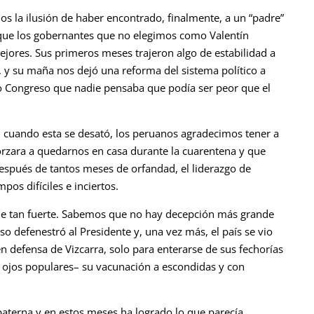
a ilusión de haber encontrado, finalmente, a un “padre”
de que los gobernantes que no elegimos como Valentín
ejores. Sus primeros meses trajeron algo de estabilidad a
 y su maña nos dejó una reforma del sistema político a
 Congreso que nadie pensaba que podía ser peor que el
ando esta se desató, los peruanos agradecimos tener a
orzara a quedarnos en casa durante la cuarentena y que
espués de tantos meses de orfandad, el liderazgo de
pos difíciles e inciertos.
 tan fuerte. Sabemos que no hay decepción más grande
so defenestró al Presidente y, una vez más, el país se vio
n defensa de Vizcarra, solo para enterarse de sus fechorías
 ojos populares– su vacunación a escondidas y con
erna y en estos meses ha logrado lo que parecía