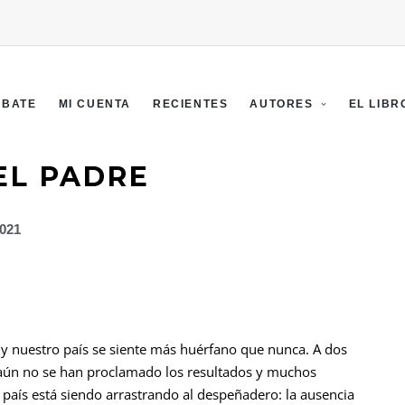
EBATE
MI CUENTA
RECIENTES
AUTORES
EL LIBR
EL PADRE
2021
 y nuestro país se siente más huérfano que nunca. A dos
 aún no se han proclamado los resultados y muchos
 país está siendo arrastrando al despeñadero: la ausencia