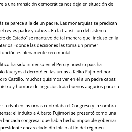
ve a una transición democrática nos deja en situación de
e parece a la de un padre. Las monarquías se predican
el rey es padre y cabeza. En la transición del sistema
jefe de Estado” se mantuvo de tal manera que, incluso en la
tarios –donde las decisiones las toma un primer
a función es plenamente ceremonial.
co ha sido inmenso en el Perú y nuestro país ha
o Kuczynski derrotó en las urnas a Keiko Fujimori por
dro Castillo, muchos quisimos ver en él a un padre capaz
nistro y hombre de negocios traía buenos augurios para su
u rival en las urnas controlaba el Congreso y la sombra
tensa: el indulto a Alberto Fujimori se presentó como una
s la bancada congresal que había hecho imposible gobernar
residente encarcelado dio inicio al fin del régimen.