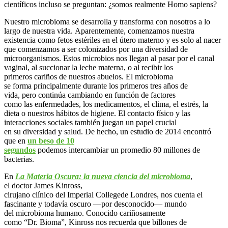
científicos incluso se preguntan: ¿somos realmente Homo sapiens?
Nuestro microbioma se desarrolla y transforma con nosotros a lo
largo de nuestra vida. Aparentemente, comenzamos nuestra
existencia como fetos estériles en el útero materno y es solo al nacer
que comenzamos a ser colonizados por una diversidad de
microorganismos. Estos microbios nos llegan al pasar por el canal
vaginal, al succionar la leche materna, o al recibir los
primeros cariños de nuestros abuelos. El microbioma
se forma principalmente durante los primeros tres años de
vida, pero continúa cambiando en función de factores
como las enfermedades, los medicamentos, el clima, el estrés, la
dieta o nuestros hábitos de higiene. El contacto físico y las
interacciones sociales también juegan un papel crucial
en su diversidad y salud. De hecho, un estudio de 2014 encontró
que en
un beso de 10
segundos
podemos intercambiar un promedio 80 millones de
bacterias.
En
La Materia Oscura: la nueva ciencia del
microbioma
,
el doctor James Kinross,
cirujano clínico del Imperial Collegede Londres, nos cuenta el
fascinante y todavía oscuro —por desconocido— mundo
del microbioma humano. Conocido cariñosamente
como “Dr. Bioma”, Kinross nos recuerda que billones de