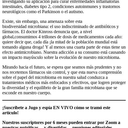
investigando su aplicación para curar enfermedades inflamatorias
intestinales, diabetes tipo 2, condiciones autoinmunes y trastornos
neurológicos como el Parkinson o el autismo.
Existe, sin embargo, una amenaza sobre esta
biodiversidad microbiana: el uso indiscriminado de antibióticos y
fármacos. El doctor Kinross denuncia que, a nivel
global,consumimos 4 trillones de dosis de medicamentos cada año:
quiere decir que, cada día ¡la mitad de la población mundial está
tomando alguna droga! Y al menos una cuarta parte de estas tiene un
efecto antimicrobiano. Nuestra adicción a su consumo está causando
un impacto mayúsculo sobre la evolución de nuestro microbioma.
Mirando hacia el futuro, se espera que seamos más prudentes y no
nos recetemos fármacos sin control, y que esta nueva comprensión
sobre el papel del microbioma en nuestra salud conduzca a
tratamientos médicos más enfocados y efectivos, que logren proteger
la diversidad y el equilibrio de la gran familia microbiana que se
esconde en nuestro cuerpo.
¡Suscríbete a Jugo y espía EN VIVO cómo se tramó este
artículo!
Nuestros suscriptores por 6 meses pueden entrar por Zoom a
nuestras nutritivas —y divertidas— reuniones editoriales.