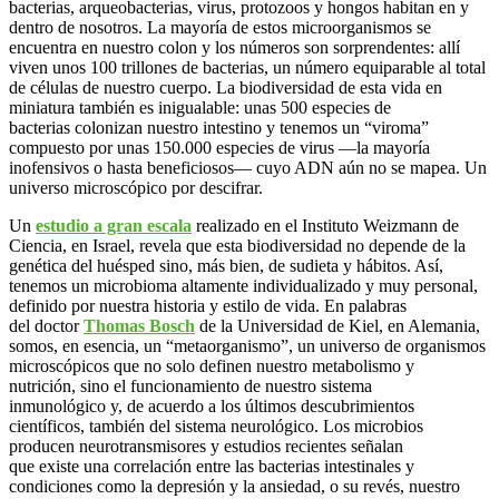
bacterias, arqueobacterias, virus, protozoos y hongos habitan en y
dentro de nosotros. La mayoría de estos microorganismos se
encuentra en nuestro colon y los números son sorprendentes: allí
viven unos 100 trillones de bacterias, un número equiparable al total
de células de nuestro cuerpo. La biodiversidad de esta vida en
miniatura también es inigualable: unas 500 especies de
bacterias colonizan nuestro intestino y tenemos un “viroma”
compuesto por unas 150.000 especies de virus —la mayoría
inofensivos o hasta beneficiosos— cuyo ADN aún no se mapea. Un
universo microscópico por descifrar.
Un
estudio a gran escala
realizado en el Instituto Weizmann de
Ciencia, en Israel, revela que esta biodiversidad no depende de la
genética del huésped sino, más bien, de sudieta y hábitos. Así,
tenemos un microbioma altamente individualizado y muy personal,
definido por nuestra historia y estilo de vida. En palabras
del doctor
Thomas Bosch
de la Universidad de Kiel, en Alemania,
somos, en esencia, un “metaorganismo”, un universo de organismos
microscópicos que no solo definen nuestro metabolismo y
nutrición, sino el funcionamiento de nuestro sistema
inmunológico y, de acuerdo a los últimos descubrimientos
científicos, también del sistema neurológico. Los microbios
producen neurotransmisores y estudios recientes señalan
que existe una correlación entre las bacterias intestinales y
condiciones como la depresión y la ansiedad, o su revés, nuestro