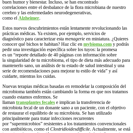
buen humor y bienestar. Incluso, se han encontrado
correlaciones entre el desbalance de la flora microbiana de nuestro
cerebro y las enfermedades neurodegenerativas,
como el
Alzheimer
.
Estos nuevos descubrimientos están lentamente revolucionando las
prácticas médicas. Ya existen, por ejemplo, servicios de
diagnóstico para caracterizar esta
menagerie
en miniatura. ¿Quieres
conocer qué bichos te habitan? Haz clic en
mybioma.com
y podrás
pedir una investigación específica sobre los tuyos: la promesa
es un “reporte detallado de 40 páginas con información sobre
la singularidad de tu microbioma, el tipo de dieta más adecuado para
mantenerlo sano, un análisis de tu estado de salud intestinal y una
serie de recomendaciones para mejorar tu estilo de vida” y así
cuidarte, mientras los cuidas.
Nuevas terapias médicas basadas en remodelar la composición del
microbioma también están cambiando la forma en que nos tratamos
cuando estamos enfermos. Se
llaman
transplantes fecales
e implican la transferencia de
microbiota fecal de un donante sano a un paciente, con el objetivo
de restaurar el equilibrio de su microbiota. Se han utilizado
principalmente para tratar infecciones recurrentes
por “supermicrobios” resistentes a los tratamientos convencionales
con antibióticos, como el
Clostridioides
difficile
. Actualmente, se está