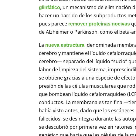
, un mecanismo de eliminación d
glinfático
hacer un barrido de los subproductos me
pues parece
qu
remover proteínas nocivas
de Alzheimer o Parkinson, como el beta-ami
La
, denominada membrana
nueva estructura
cerebro y mantiene el líquido cefalorraquí
cerebro— separado del líquido “sucio” que
labor de limpieza del sistema, imprescind
se obtiene gracias a una especie de efecto
presión de las células musculares que rod
que bombean líquido cefalorraquídeo (LCR)
conductos. La membrana es tan fina —tien
había visto antes, dado que los escáneres 
fallecidos, se desintegra durante las autop
se descubrió por primera vez en ratones, 
genético que hacía que las células de la 