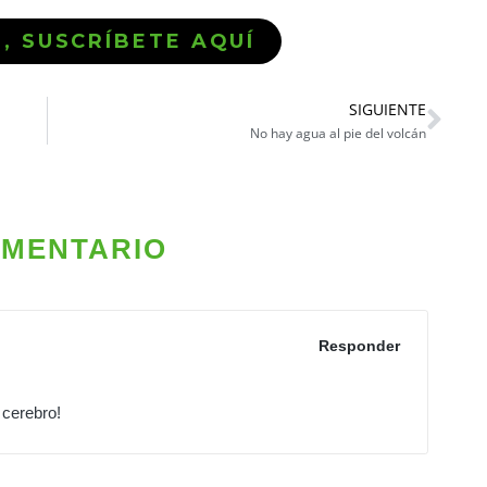
Ó, SUSCRÍBETE AQUÍ
SIGUIENTE
No hay agua al pie del volcán
OMENTARIO
Responder
 cerebro!