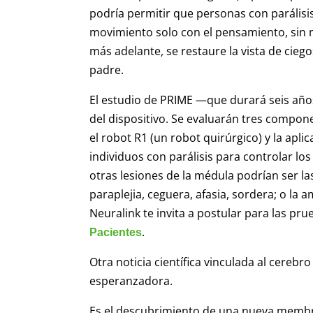
podría permitir que personas con parálisi
movimiento solo con el pensamiento, sin n
más adelante, se restaure la vista de cieg
padre.
El estudio de PRIME —que durará seis año
del dispositivo. Se evaluarán tres compon
el robot R1 (un robot quirúrgico) y la apli
individuos con parálisis para controlar los
otras lesiones de la médula podrían ser las
paraplejia, ceguera, afasia, sordera; o la
Neuralink te invita a postular para las pru
.
Pacientes
Otra noticia científica vinculada al cer
esperanzadora.
Es el descubrimiento de una nueva membr