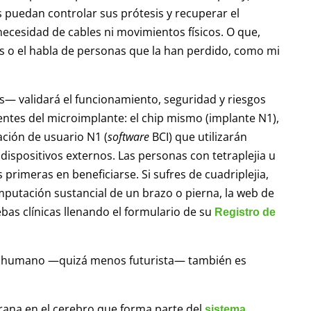
s puedan controlar sus prótesis y recuperar el
ecesidad de cables ni movimientos físicos. O que,
os o el habla de personas que la han perdido, como mi
s— validará el funcionamiento, seguridad y riesgos
entes del microimplante: el chip mismo (implante N1),
cación de usuario N1 (
software
BCI) que utilizarán
 dispositivos externos. Las personas con tetraplejia u
 primeras en beneficiarse. Si sufres de cuadriplejia,
 amputación sustancial de un brazo o pierna, la web de
ebas clínicas llenando el formulario de su
Registro de
ebro humano —quizá menos futurista— también es
ana en el cerebro que forma parte del
sistema