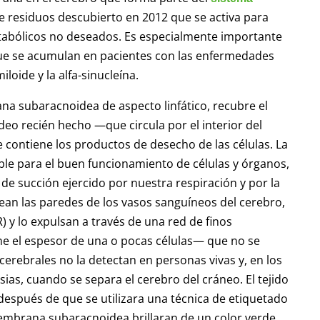
e residuos descubierto en 2012 que se activa para
tabólicos no deseados. Es especialmente importante
e se acumulan en pacientes con las enfermedades
loide y la alfa-sinucleína.
 subaracnoidea de aspecto linfático, recubre el
deo recién hecho —que circula por el interior del
 contiene los productos de desecho de las células. La
ible para el buen funcionamiento de células y órganos,
 de succión ejercido por nuestra respiración y por la
ean las paredes de los vasos sanguíneos del cerebro,
 y lo expulsan a través de una red de finos
e el espesor de una o pocas células— que no se
cerebrales no la detectan en personas vivas y, en los
sias, cuando se separa el cerebro del cráneo. El tejido
después de que se utilizara una técnica de etiquetado
membrana subaracnoidea brillaran de un color verde