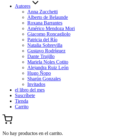
Autores
Anna Zucchetti
Alberto de Belaunde
Roxana Barrantes
Américo Mendoza Mori
Giacomo Roncagliolo
Patricia del Río
Natalia Sobrevilla
Gustavo Rodríguez
Dante Trujillo
Mariela Noles Cotito
Alejandra Ruiz León
Hugo Ñopo
Sharún Gonzales
Invitados
el libro del mes
Suscríbete
Tienda
Carrito
No hay productos en el carrito.