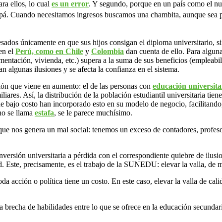
ra ellos, lo cual
es un error
. Y segundo, porque en un país como el nu
ypá. Cuando necesitamos ingresos buscamos una chambita, aunque sea p
sados únicamente en que sus hijos consigan el diploma universitario, sin
en el
Perú, como en Chile
y
Colombia
dan cuenta de ello. Para alguna
imentación, vivienda, etc.) supera a la suma de sus beneficios (empleabi
 algunas ilusiones y se afecta la confianza en el sistema.
ón que viene en aumento: el de las personas con
educación universita
liares. Así, la distribución de la población estudiantil universitaria ti
 de bajo costo han incorporado esto en su modelo de negocio, facilitando
 no se llama
estafa
, se le parece muchísimo.
a que nos genera un mal social: tenemos un exceso de contadores, profeso
nversión universitaria a pérdida con el correspondiente quiebre de ilu
ad. Este, precisamente, es el trabajo de la SUNEDU: elevar la valla, de 
acción o política tiene un costo. En este caso, elevar la valla de calid
a brecha de habilidades entre lo que se ofrece en la educación secundaria