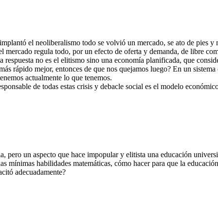
e implantó el neoliberalismo todo se volvió un mercado, se ato de pies 
 el mercado regula todo, por un efecto de oferta y demanda, de libre 
respuesta no es el elitismo sino una economía planificada, que consider
 más rápido mejor, entonces de que nos quejamos luego? En un sistema d
o tenemos actualmente lo que tenemos.
esponsable de todas estas crisis y debacle social es el modelo económico 
a, pero un aspecto que hace impopular y elitista una educación universita
las mínimas habilidades matemáticas, cómo hacer para que la educación 
pacitó adecuadamente?