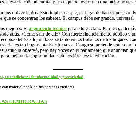
elevar la calidad cuesta, pues requiere invertir en una mejor infraestru
s campus universitarios. Esto implicaría que, en lugar de hacer que las u
os que se concentran los saberes. El campus debe ser grande, universal, 
mos mejores. El
argumento técnico
para ello es claro. Pero eso, además
siglo atrás. ¿Cómo salir de ello? Con fuerte financiamiento público y un
ecursos del Estado, no basarse tanto en los bolsillos de los hogares. L
gisterial es tan importante.Este jueves el Congreso pretende votar con in
e Castillo la observó, pero hay voces en el parlamento que anuncian que 
 para mejorar las oportunidades de los jóvenes: la educación.
s, en condiciones de informalidad y precariedad
.
a con material noble en sus paredes exteriores.
E LAS DEMOCRACIAS