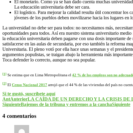
El monetario. Como ya se han dado cuenta muchas universidades, 
La educación universitaria debe ser cara.
El logístico. Para mejorar la calidad resulta útil concentrar lo
jóvenes de los pueblos deben movilizarse hacia los lugares en l
La universidad no debe ser para todos: no necesitamos más, necesita
oportunidades para todos. Así era nuestro sistema universitario medio 
la educación universitaria deben pagarse con una dosis importante de r
satisfacerse en las aulas de secundaria, por eso también la reforma ma
Universitaria. El pleno votó por ella hace unas semanas y el president
argumentos populistas, se traigan abajo la herramienta más importante
Toca defender lo correcto, aunque no sea popular.
[1]
Se estima que en Lima Metropolitana el
42 % de los empleos son no adecuado
[2]
El
Censo Nacional 2017
arrojó que el 44 % de las viviendas del país no cuent
Si te gustó, suscríbete aquí
Ant
Anterior
LA CAÍDA DE UN DERECHO Y LA CRISIS D
Siguiente
Bajemos de la tribuna y entremos a la cancha
Siguiente
4 comentarios