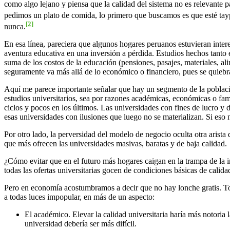
como algo lejano y piensa que la calidad del sistema no es relevante pa
pedimos un plato de comida, lo primero que buscamos es que esté ta
[2]
nunca.
En esa línea, pareciera que algunos hogares peruanos estuvieran intere
aventura educativa en una inversión a pérdida. Estudios hechos tanto 
suma de los costos de la educación (pensiones, pasajes, materiales, al
seguramente va más allá de lo económico o financiero, pues se quiebran
Aquí me parece importante señalar que hay un segmento de la poblaci
estudios universitarios, sea por razones académicas, económicas o fami
ciclos y pocos en los últimos. Las universidades con fines de lucro y
esas universidades con ilusiones que luego no se materializan. Si eso
Por otro lado, la perversidad del modelo de negocio oculta otra arist
que más ofrecen las universidades masivas, baratas y de baja calidad.
¿Cómo evitar que en el futuro más hogares caigan en la trampa de la i
todas las ofertas universitarias gocen de condiciones básicas de calid
Pero en economía acostumbramos a decir que no hay lonche gratis. Toda 
a todas luces impopular, en más de un aspecto:
El académico. Elevar la calidad universitaria haría más notoria l
universidad debería ser más difícil.