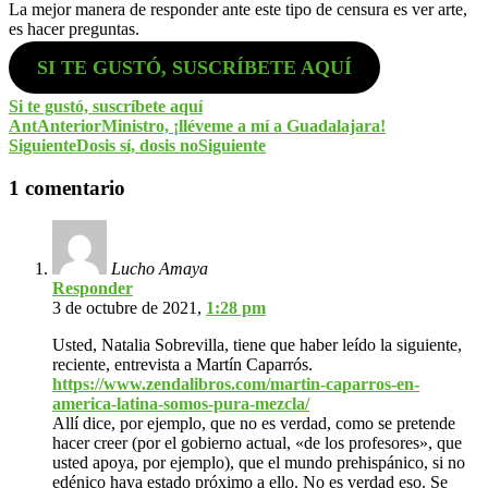
La mejor manera de responder ante este tipo de censura es ver arte,
es hacer preguntas.
SI TE GUSTÓ, SUSCRÍBETE AQUÍ
Si te gustó, suscríbete aquí
Ant
Anterior
Ministro, ¡lléveme a mí a Guadalajara!
Siguiente
Dosis sí, dosis no
Siguiente
1 comentario
Lucho Amaya
Responder
3 de octubre de 2021,
1:28 pm
Usted, Natalia Sobrevilla, tiene que haber leído la siguiente,
reciente, entrevista a Martín Caparrós.
https://www.zendalibros.com/martin-caparros-en-
america-latina-somos-pura-mezcla/
Allí dice, por ejemplo, que no es verdad, como se pretende
hacer creer (por el gobierno actual, «de los profesores», que
usted apoya, por ejemplo), que el mundo prehispánico, si no
edénico haya estado próximo a ello. No es verdad eso. Se