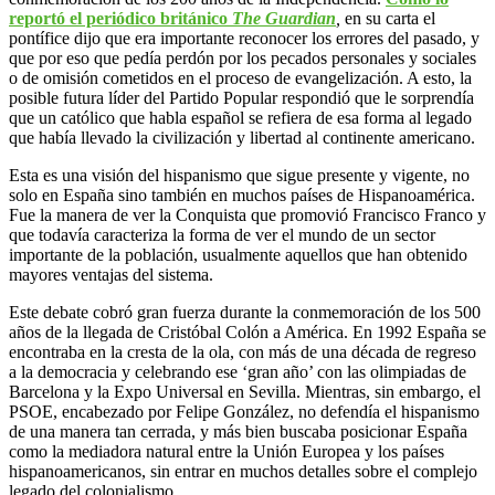
reportó el periódico británico
The Guardian
,
en su carta el
pontífice dijo que era importante reconocer los errores del pasado, y
que por eso que pedía perdón por los pecados personales y sociales
o de omisión cometidos en el proceso de evangelización. A esto, la
posible futura líder del Partido Popular respondió que le sorprendía
que un católico que habla español se refiera de esa forma al legado
que había llevado la civilización y libertad al continente americano.
Esta es una visión del hispanismo que sigue presente y vigente, no
solo en España sino también en muchos países de Hispanoamérica.
Fue la manera de ver la Conquista que promovió Francisco Franco y
que todavía caracteriza la forma de ver el mundo de un sector
importante de la población, usualmente aquellos que han obtenido
mayores ventajas del sistema.
Este debate cobró gran fuerza durante la conmemoración de los 500
años de la llegada de Cristóbal Colón a América. En 1992 España se
encontraba en la cresta de la ola, con más de una década de regreso
a la democracia y celebrando ese ‘gran año’ con las olimpiadas de
Barcelona y la Expo Universal en Sevilla. Mientras, sin embargo, el
PSOE, encabezado por Felipe González, no defendía el hispanismo
de una manera tan cerrada, y más bien buscaba posicionar España
como la mediadora natural entre la Unión Europea y los países
hispanoamericanos, sin entrar en muchos detalles sobre el complejo
legado del colonialismo.