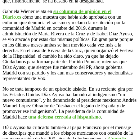
que, históricamente, se ha basado en la desigualdad.
Gabriela Wiener relata en
su columna de opinión en el
Diario.es
cómo una muestra que había sido aprobada con un
enfoque que denuncia el racismo y reclama la restitución por la
comunidad de Madrid en octubre del 2019, durante la
administración de Marta Rivera de la Cruz y de Isabel Díaz Ayuso,
se vio atacada por estas dos mismas políticas. En gran parte porque
en los últimos meses ambas se han movido cada vez más a la
derecha. En el caso de Rivera de la Cruz, quien organizó el Festival
de la Hispanidad, el cambio ha sido claro, ya que ha dejado
Ciudadanos para formar parte del Partido Popular; mientras que
Díaz Ayuso, que siempre fue miembro del PP, ahora gobierna
Madrid con su partido y los aun mas conservadores y nacionalistas
representantes de Vox.
No se trata tampoco de un episodio aislado. En su reciente gira por
los Estados Unidos Díaz Ayuso ha llamado al indigenismo “un
nuevo comunismo”, y ha denunciado al presidente mexicano Andrés
Manuel López Obrador de “deshacer el legado de España y de
promover ese indigenismo”. La presidenta de la comunidad de
Madrid hace
una defensa cerrada al hispanismo
.
Díaz Ayuso ha criticado también al papa Francisco por el mensaje
de disculpas que mandó a los obispos mexicanos con ocasión de la
conmemoración de los 200 años de la Independencia.
Como lo