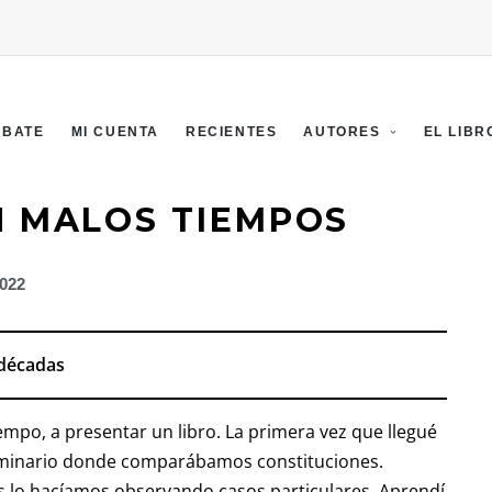
EBATE
MI CUENTA
RECIENTES
AUTORES
EL LIBR
N MALOS TIEMPOS
2022
 décadas
mpo, a presentar un libro. La primera vez que llegué
 seminario donde comparábamos constituciones.
s lo hacíamos observando casos particulares. Aprendí