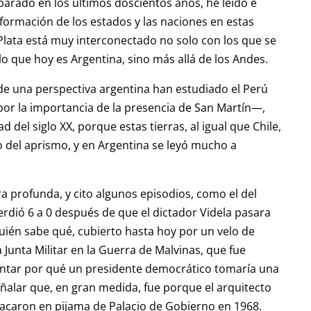
parado en los últimos doscientos años, he leído e
formación de los estados y las naciones en estas
la Plata está muy interconectado no solo con los que se
lo que hoy es Argentina, sino más allá de los Andes.
e una perspectiva argentina han estudiado el Perú
por la importancia de la presencia de San Martín—,
 del siglo XX, porque estas tierras, al igual que Chile,
 del aprismo, y en Argentina se leyó mucho a
a profunda, y cito algunos episodios, como el del
rdió 6 a 0 después de que el dictador Videla pasara
quién sabe qué, cubierto hasta hoy por un velo de
 Junta Militar en la Guerra de Malvinas, que fue
untar por qué un presidente democrático tomaría una
ñalar que, en gran medida, fue porque el arquitecto
sacaron en pijama de Palacio de Gobierno en 1968.