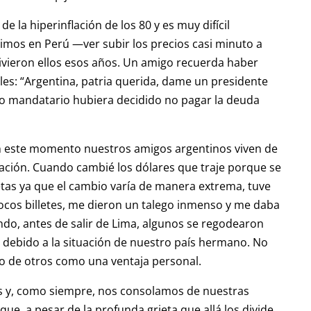
la hiperinflación de los 80 y es muy difícil
vimos en Perú —ver subir los precios casi minuto a
vieron ellos esos años. Un amigo recuerda haber
lles: “Argentina, patria querida, dame un presidente
o mandatario hubiera decidido no pagar la deuda
 este momento nuestros amigos argentinos viven de
aluación. Cuando cambié los dólares que traje porque se
etas ya que el cambio varía de manera extrema, tuve
ocos billetes, me dieron un talego inmenso y me daba
o, antes de salir de Lima, algunos se regodearon
debido a la situación de nuestro país hermano. No
o de otros como una ventaja personal.
 y, como siempre, nos consolamos de nuestras
que, a pesar de la profunda grieta que allá los divide,