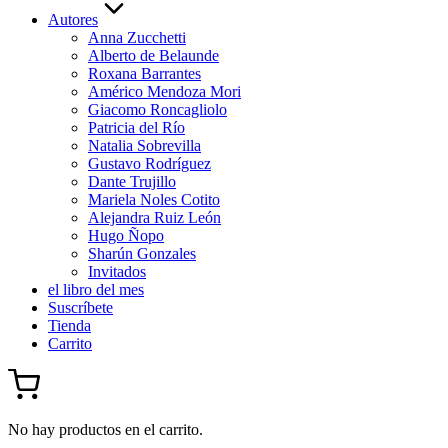
Autores
Anna Zucchetti
Alberto de Belaunde
Roxana Barrantes
Américo Mendoza Mori
Giacomo Roncagliolo
Patricia del Río
Natalia Sobrevilla
Gustavo Rodríguez
Dante Trujillo
Mariela Noles Cotito
Alejandra Ruiz León
Hugo Ñopo
Sharún Gonzales
Invitados
el libro del mes
Suscríbete
Tienda
Carrito
No hay productos en el carrito.