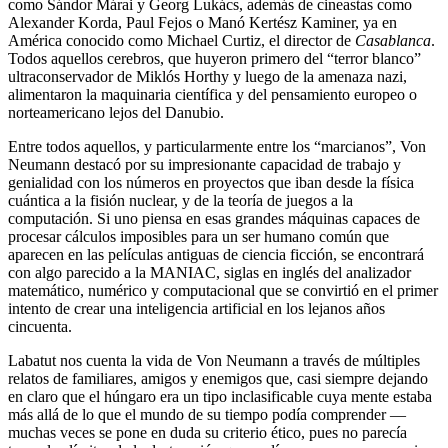
como Sándor Márai y Georg Lukács, además de cineastas como
Alexander Korda, Paul Fejos o Manó Kertész Kaminer, ya en
América conocido como Michael Curtiz, el director de
Casablanca
.
Todos aquellos cerebros, que huyeron primero del “terror blanco”
ultraconservador de Miklós Horthy y luego de la amenaza nazi,
alimentaron la maquinaria científica y del pensamiento europeo o
norteamericano lejos del Danubio.
Entre todos aquellos, y particularmente entre los “marcianos”, Von
Neumann destacó por su impresionante capacidad de trabajo y
genialidad con los números en proyectos que iban desde la física
cuántica a la fisión nuclear, y de la teoría de juegos a la
computación. Si uno piensa en esas grandes máquinas capaces de
procesar cálculos imposibles para un ser humano común que
aparecen en las películas antiguas de ciencia ficción, se encontrará
con algo parecido a la MANIAC, siglas en inglés del analizador
matemático, numérico y computacional que se convirtió en el primer
intento de crear una inteligencia artificial en los lejanos años
cincuenta.
Labatut nos cuenta la vida de Von Neumann a través de múltiples
relatos de familiares, amigos y enemigos que, casi siempre dejando
en claro que el húngaro era un tipo inclasificable cuya mente estaba
más allá de lo que el mundo de su tiempo podía comprender —
muchas veces se pone en duda su criterio ético, pues no parecía