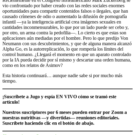
Recientemente en el Congreso norteamericano Mark Zuckerberg se
vio confrontado por haber creado con las redes sociales enormes
oportunidades para compartir contenidos falsos o ilegales, que han
causado crímenes de odio o aumentado la difusión de pornografía
infantil —ya la inteligencia artificial crea imágenes sexuales en
cantidades inconmensurables, lo que por un lado puede ser cebo y,
por otro, un arma contra la pedofilia—. Lo cierto es que estas son
aplicaciones aún mediadas por el hombre. Pero lo que predijo Von
Neumann con sus descubrimientos, y que de alguna manera alcanzó
Alpha Go, es la autorreplicación, lo que rompería los límites del
control humano. ¿Llegará el momento en que un aparato controlado
por la IA pueda decidir por sí mismo y descartar una orden humana,
como en los relatos de Asimov?
Esta historia continuará… aunque nadie sabe si por mucho más
tiempo.
¡Suscríbete a Jugo y espía EN VIVO cómo se tramó este
artículo!
Nuestros suscriptores por 6 meses pueden entrar por Zoom a
nuestras nutritivas —y divertidas— reuniones editoriales.
Suscríbete haciendo clic en el botón de abajo.