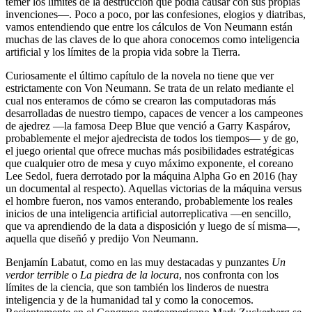
temer los límites de la destrucción que podía causar con sus propias
invenciones—. Poco a poco, por las confesiones, elogios y diatribas,
vamos entendiendo que entre los cálculos de Von Neumann están
muchas de las claves de lo que ahora conocemos como inteligencia
artificial y los límites de la propia vida sobre la Tierra.
Curiosamente el último capítulo de la novela no tiene que ver
estrictamente con Von Neumann. Se trata de un relato mediante el
cual nos enteramos de cómo se crearon las computadoras más
desarrolladas de nuestro tiempo, capaces de vencer a los campeones
de ajedrez —la famosa Deep Blue que venció a Garry Kaspárov,
probablemente el mejor ajedrecista de todos los tiempos— y de go,
el juego oriental que ofrece muchas más posibilidades estratégicas
que cualquier otro de mesa y cuyo máximo exponente, el coreano
Lee Sedol, fuera derrotado por la máquina Alpha Go en 2016 (hay
un documental al respecto). Aquellas victorias de la máquina versus
el hombre fueron, nos vamos enterando, probablemente los reales
inicios de una inteligencia artificial autorreplicativa —en sencillo,
que va aprendiendo de la data a disposición y luego de sí misma—,
aquella que diseñó y predijo Von Neumann.
Benjamín Labatut, como en las muy destacadas y punzantes
Un
verdor terrible
o
La piedra de la locura
, nos confronta con los
límites de la ciencia, que son también los linderos de nuestra
inteligencia y de la humanidad tal y como la conocemos.