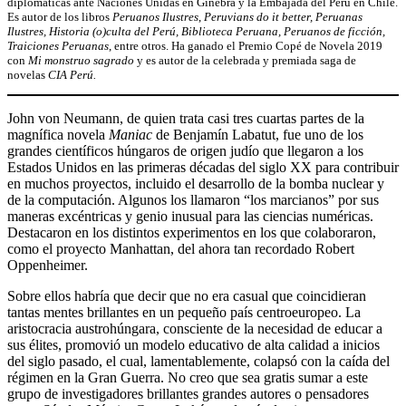
diplomáticas ante Naciones Unidas en Ginebra y la Embajada del Perú en Chile.
Es autor de los libros
Peruanos Ilustres
,
Peruvians do it better, Peruanas
Ilustres, Historia (o)culta del Perú, Biblioteca Peruana, Peruanos de ficción,
Traiciones Peruanas
, entre otros. Ha ganado el Premio Copé de Novela 2019
con
Mi monstruo sagrado
y es autor de la celebrada y premiada saga de
novelas
CIA Perú.
John von Neumann, de quien trata casi tres cuartas partes de la
magnífica novela
Maniac
de Benjamín Labatut, fue uno de los
grandes científicos húngaros de origen judío que llegaron a los
Estados Unidos en las primeras décadas del siglo XX para contribuir
en muchos proyectos, incluido el desarrollo de la bomba nuclear y
de la computación. Algunos los llamaron “los marcianos” por sus
maneras excéntricas y genio inusual para las ciencias numéricas.
Destacaron en los distintos experimentos en los que colaboraron,
como el proyecto Manhattan, del ahora tan recordado Robert
Oppenheimer.
Sobre ellos habría que decir que no era casual que coincidieran
tantas mentes brillantes en un pequeño país centroeuropeo. La
aristocracia austrohúngara, consciente de la necesidad de educar a
sus élites, promovió un modelo educativo de alta calidad a inicios
del siglo pasado, el cual, lamentablemente, colapsó con la caída del
régimen en la Gran Guerra. No creo que sea gratis sumar a este
grupo de investigadores brillantes grandes autores o pensadores